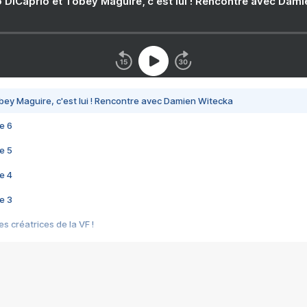
 DiCaprio et Tobey Maguire, c'est lui ! Rencontre avec Dam
bey Maguire, c'est lui ! Rencontre avec Damien Witecka
e 6
e 5
e 4
e 3
s créatrices de la VF !
e 2
e 1
e Mektoub My Love arrive enfin ! Rencontre avec Shaïn Boumedine et Sal