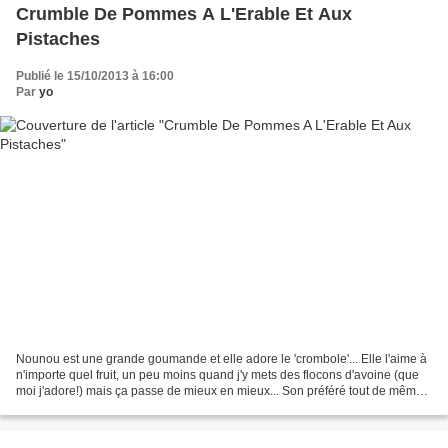
Crumble De Pommes A L'Erable Et Aux
Pistaches
Publié le 15/10/2013 à 16:00
Par
yo
Nounou est une grande goumande et elle adore le 'crombole'... Elle l'aime à
n'importe quel fruit, un peu moins quand j'y mets des flocons d'avoine (que
moi j'adore!) mais ça passe de mieux en mieux... Son préféré tout de même
reste le crumble aux pommes......