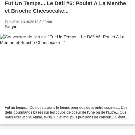
Fut Un Temps... Le Défi #6: Poulet A La Menthe
et Brioche Cheesecake...
Publié le 11/10/2013 à 00:00
Par
yo
Fut un temps... Où nous avions le temps pour des défis entre copines... Des
défis gourmands basés sur les coups de coeur de l'une ou de l'autre... Que
nous executions Annie, Wiss, Titi et moi puis publiions de concert... C'était le
bon temps :) Le bon...