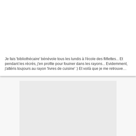
Je fais 'bibliothécaire' bénévole tous les lundis à l'école des fliflettes... Et
pendant les récrés, j'en profite pour fouiner dans les rayons... Evidemment,
j'attéris toujours au rayon 'livres de cuisine' :) Et voilà que je me retrouve
avec un super...