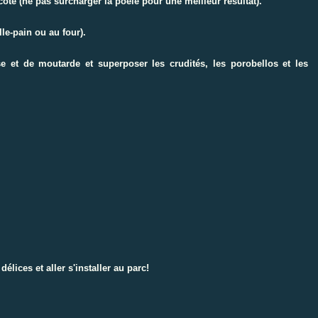
côté (ne pas surcharger la poêle pour une meilleur résultat).
lle-pain ou au four).
e et de moutarde et superposer les crudités, les porobellos et les
élices et aller s'installer au parc!