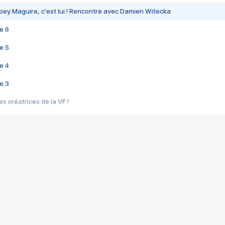
bey Maguire, c'est lui ! Rencontre avec Damien Witecka
e 6
e 5
e 4
e 3
s créatrices de la VF !
e 2
e 1
e Mektoub My Love arrive enfin ! Rencontre avec Shaïn Boumedine et Sal
i : après Toni en famille
elle réalise le bouleversant Dites lui que je l'aime
ais ! Rencontre autour de Vie privée de Rebecca Zlotowski