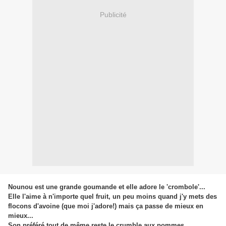
Publicité
Nounou est une grande goumande et elle adore le 'crombole'...
Elle l'aime à n'importe quel fruit, un peu moins quand j'y mets des
flocons d'avoine (que moi j'adore!) mais ça passe de mieux en
mieux...
Son préféré tout de même reste le crumble aux pommes...