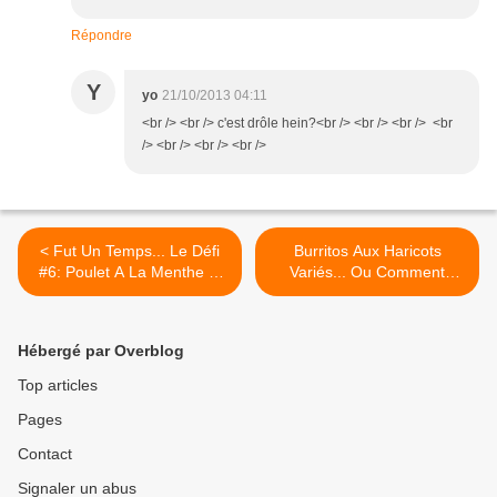
Répondre
Y
yo
21/10/2013 04:11
<br /> <br /> c'est drôle hein?<br /> <br /> <br /> <br
/> <br /> <br /> <br />
< Fut Un Temps... Le Défi
Burritos Aux Haricots
#6: Poulet A La Menthe et
Variés... Ou Comment
Brioche Cheesecake...
Joindre L'utile A L'Agréable!
>
Hébergé par Overblog
Top articles
Pages
Contact
Signaler un abus