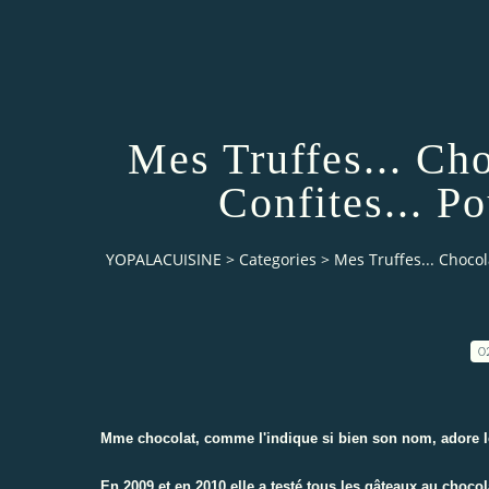
Mes Truffes... Ch
Confites... 
YOPALACUISINE
>
Categories
>
Mes Truffes... Choco
0
Mme chocolat
, comme l'indique si bien son nom, adore l
En 2009 et en 2010 elle a testé tous les gâteaux au chocol