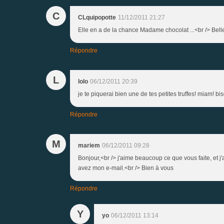
C
CLquipopotte
11/12/2011 21:27
Elle en a de la chance Madame chocolat ...<br /> Belle 
Répondre
L
lolo
06/12/2011 20:39
je te piquerai bien une de tes petites truffes! miam! b
Répondre
M
mariem
06/12/2011 09:28
Bonjour,<br /> j'aime beaucoup ce que vous faite, et 
avez mon e-mail.<br /> Bien à vous
Répondre
Y
yo
06/12/2011 13:14