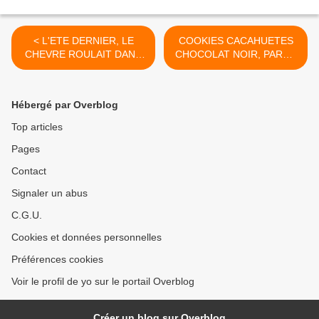
< L'ETE DERNIER, LE
COOKIES CACAHUETES
CHEVRE ROULAIT DANS
CHOCOLAT NOIR, PARCE
LES CACAHUETES...
QUE JE VOUS AIME... >
MAINTENANT C'EST DANS
LES NOIX!
Hébergé par Overblog
Top articles
Pages
Contact
Signaler un abus
C.G.U.
Cookies et données personnelles
Préférences cookies
Voir le profil de yo sur le portail Overblog
Créer un blog sur Overblog