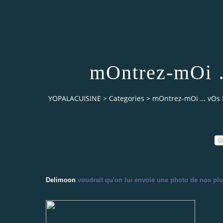
mOntrez-mOi …
YOPALACUISINE
>
Categories
>
mOntrez-mOi … vOs fl
0
Delimoon
voudrait qu'on lui envoie une photo de nos plus