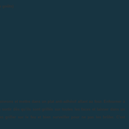
s goûts)
oivrons et mettre dans un plat anti-adhésif allant au four. Enfourner à
ortir dès qu'ils sont grillés sur toutes les faces et laisser dans un
s griller sur le feu et bien surveiller pour ne pas les brûler. C'est