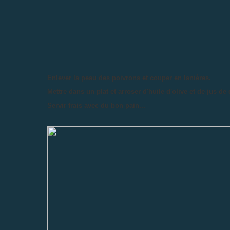
Enlever la peau des poivrons et couper en lanières.
Mettre dans un plat et arroser d'huile d'olive et de jus de 
Servir frais avec du bon pain...