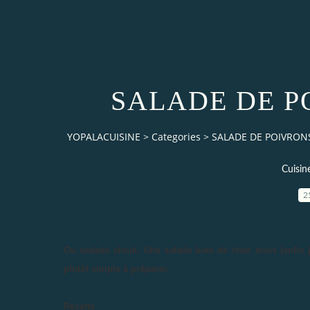
SALADE DE P
YOPALACUISINE
>
Categories
>
SALADE DE POIVRONS
Cuisin
2
Ou sadade slouk. Une salade bien de chez nous (enfin je
plutôt simple à préparer.
Recette