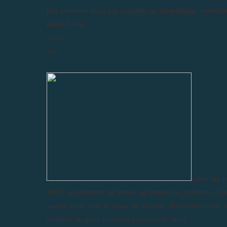
Des poivrons doux (ou piquants ou un mélange, selon le
Huile d'olive
citron
sel
Laver les p
180°C et retourner de temps en temps les poivrons. Les s
sachet pour que la peau se décolle. Alternativement, le
meilleur au goût, peut-être pas pour la santé.