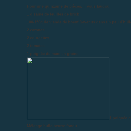
Pour une quinzaine de pièces, il vous faudra:
1 dizaine de feuilles de brick
100-150g de viande de boeuf (revenus dans un peu d'huile
2 carottes
2 courgettes
2 tomates
1 poignée de maïs en grains
1 poignée d
Mélange huile-beurre fondu