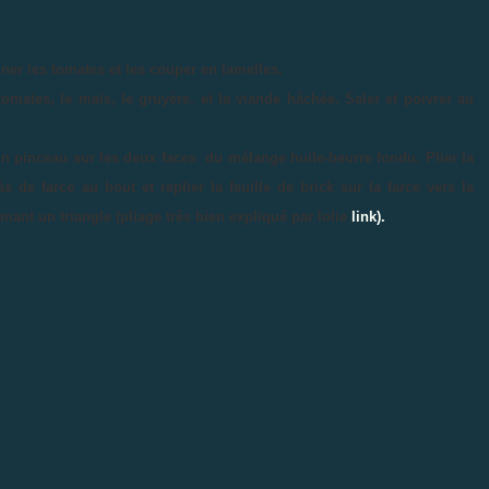
piner les tomates et les couper en lamelles.
tomates, le maïs, le gruyère, et la viande hâchée. Saler et poivrer au
un pinceau sur les deux faces du mélange huile-beurre fondu. Plier la
 de farce au bout et replier la feuille de brick sur la farce vers la
rmant un triangle (pliage très bien expliqué par lolie
link).