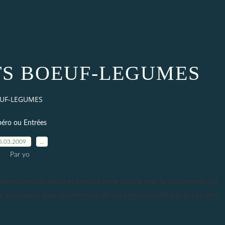
S BOEUF-LEGUMES
EUF-LEGUMES
éro ou Entrées
5.03.2009
…
Par yo
e d'une idée facile et à moitié prête pour le soir, je suis tombée sur
 suis lancée dans la confection de ces petits croustillants qui se sont