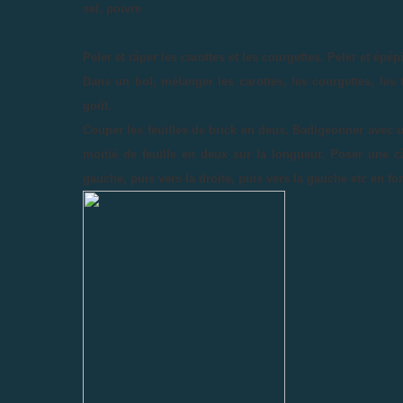
sel, poivre
Peler et râper les carottes et les courgettes. Peler et épé
Dans un bol, mélanger les carottes, les courgettes, les 
goût.
Couper les feuilles de brick en deux. Badigeonner avec 
moitié de feuille en deux sur la longueur. Poser une càs
gauche, puis vers la droite, puis vers la gauche etc en fo