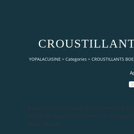
CROUSTILLANT
YOPALACUISINE
>
Categories
>
CROUSTILLANTS BO
Ap
1
En fouinant dans mon congélateur à la recherche désespéré
une boîte de viande de boeuf hâchée cuite... Et hop, je me
révélés délicieux!