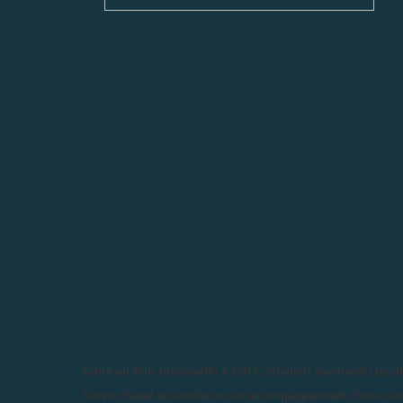
Cuire au four préchauffé à 160°C (chaleur tournante) penda
Servir chaud en entrée ou en accompagnement d'une sou