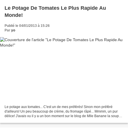
Le Potage De Tomates Le Plus Rapide Au
Monde!
Publié le 04/01/2013 à 15:26
Par
yo
Le potage aux tomates... C'est un de mes préférés! Sinon mon préféré
d'ailleurs! Un peu beaucoup de crème, du fromage râpé... Mmmm, un pur
délice! J'avais vu il y a un bon moment sur le blog de Mlle Banane la soupe
de tomates express... Faite à partir...