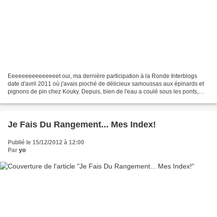
Eeeeeeeeeeeeeeet oui, ma dernière participation à la Ronde Interblogs
date d'avril 2011 où j'avais pioché de délicieux samoussas aux épinards et
pignons de pin chez Kouky. Depuis, bien de l'eau a coulé sous les ponts,
bien des règles ont été changées...
Je Fais Du Rangement... Mes Index!
Publié le 15/12/2012 à 12:00
Par
yo