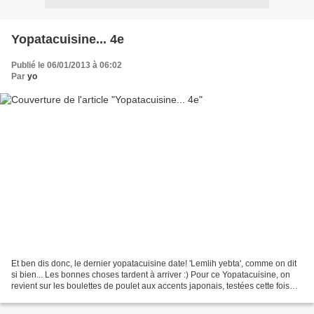
Yopatacuisine... 4e
Publié le 06/01/2013 à 06:02
Par
yo
Et ben dis donc, le dernier yopatacuisine date! 'Lemlih yebta', comme on dit
si bien... Les bonnes choses tardent à arriver :) Pour ce Yopatacuisine, on
revient sur les boulettes de poulet aux accents japonais, testées cette fois
par Céline pour le réveillon...