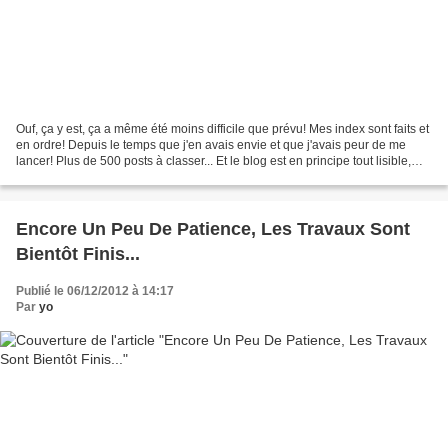
Ouf, ça y est, ça a même été moins difficile que prévu! Mes index sont faits et
en ordre! Depuis le temps que j'en avais envie et que j'avais peur de me
lancer! Plus de 500 posts à classer... Et le blog est en principe tout lisible,
tout de la bonne couleur......
Encore Un Peu De Patience, Les Travaux Sont
Bientôt Finis...
Publié le 06/12/2012 à 14:17
Par
yo