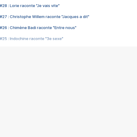
28 : Lorie raconte "Je vais vite"
#27 : Christophe Willem raconte "Jacques a dit"
#26 : Chimène Badi raconte "Entre nous"
#25 : Indochine raconte "3e sexe"
#24 : Zaho raconte "C'est chelou"
#23 : Patrick Bruel raconte "Au café des délices"
#22 : Kyo raconte "Le chemin"
#21 : Nolwenn Leroy raconte "Cassé"
#20 : Patrick Hernandez raconte "Born to be alive"
#19 : Lorie raconte "Près de moi"
#18 : Michael Jones raconte "A nos actes manqués" (avec Jean-Jacque
#17 : Khaled raconte "Aïcha"