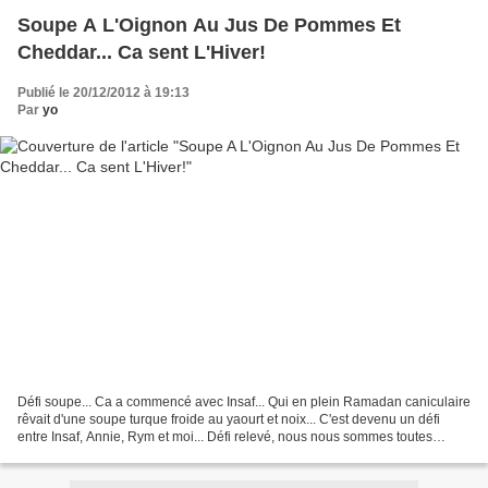
Soupe A L'Oignon Au Jus De Pommes Et
Cheddar... Ca sent L'Hiver!
Publié le 20/12/2012 à 19:13
Par
yo
Défi soupe... Ca a commencé avec Insaf... Qui en plein Ramadan caniculaire
rêvait d'une soupe turque froide au yaourt et noix... C'est devenu un défi
entre Insaf, Annie, Rym et moi... Défi relevé, nous nous sommes toutes
régalées, nos tablées aussi! Bizarrement,...