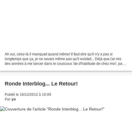
Ah oui, celui-là il manquait quand même! Il faut dire qu'il n'y a pas si
longtemps que ça, je ne savais même pas qu'il existait... Déjà que j'ai mis
des années à me lancer dans le couscous 'de d'habitude de chez moi', pas
étonnant qu'un couscous que je...
Ronde Interblog... Le Retour!
Publié le 16/12/2012 à 10:00
Par
yo