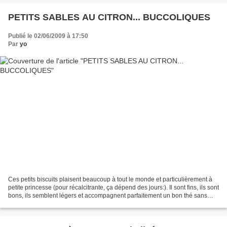
PETITS SABLES AU CITRON... BUCCOLIQUES
Publié le 02/06/2009 à 17:50
Par
yo
Ces petits biscuits plaisent beaucoup à tout le monde et particulièrement à
petite princesse (pour récalcitrante, ça dépend des jours:). Il sont fins, ils sont
bons, ils semblent légers et accompagnent parfaitement un bon thé sans
parler du goûter dans...