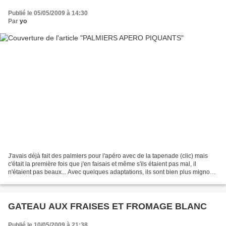
Publié le 05/05/2009 à 14:30
Par
yo
J'avais déjà fait des palmiers pour l'apéro avec de la tapenade (clic) mais
c'était la première fois que j'en faisais et même s'ils étaient pas mal, il
n'étaient pas beaux... Avec quelques adaptations, ils sont bien plus mignons
cette fois! L'idée de...
GATEAU AUX FRAISES ET FROMAGE BLANC
Publié le 10/05/2009 à 21:38