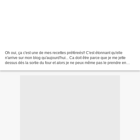
Oh oui, ça c'est une de mes recettes préféreés!! C'est étonnant qu'elle
n'arrive sur mon blog qu'aujourd'hui... Ca doit être parce que je me jette
dessus dés la sortie du four et alors je ne peux même pas le prendre en
photo... Bref, le voici, le voilà,...