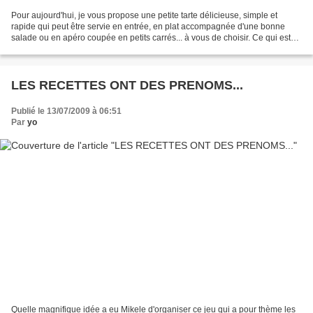
Pour aujourd'hui, je vous propose une petite tarte délicieuse, simple et
rapide qui peut être servie en entrée, en plat accompagnée d'une bonne
salade ou en apéro coupée en petits carrés... à vous de choisir. Ce qui est
sûr c'est qu'elle embaume! Alors...
LES RECETTES ONT DES PRENOMS...
Publié le 13/07/2009 à 06:51
Par
yo
Quelle magnifique idée a eu Mikele d'organiser ce jeu qui a pour thème les