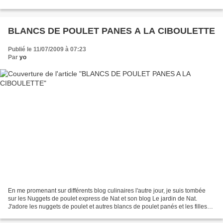
disent! Pour l'occasion,...
BLANCS DE POULET PANES A LA CIBOULETTE
Publié le 11/07/2009 à 07:23
Par
yo
En me promenant sur différents blog culinaires l'autre jour, je suis tombée
sur les Nuggets de poulet express de Nat et son blog Le jardin de Nat.
J'adore les nuggets de poulet et autres blancs de poulet panés et les filles
mangent ça en deux temps, trois...