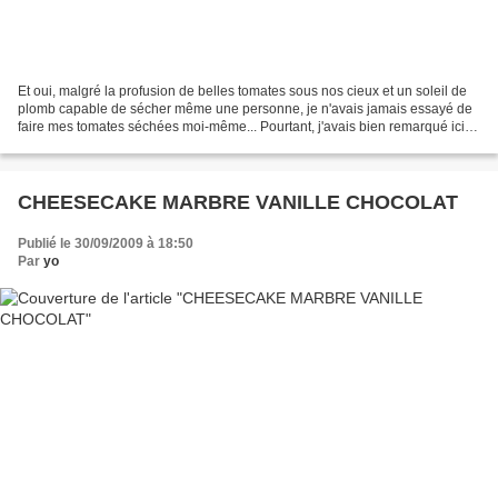
Et oui, malgré la profusion de belles tomates sous nos cieux et un soleil de
plomb capable de sécher même une personne, je n'avais jamais essayé de
faire mes tomates séchées moi-même... Pourtant, j'avais bien remarqué ici et
là des gens qui avaient sur...
CHEESECAKE MARBRE VANILLE CHOCOLAT
Publié le 30/09/2009 à 18:50
Par
yo