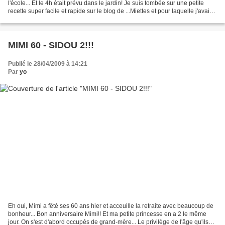
l'école... Et le 4h était prévu dans le jardin! Je suis tombée sur une petite
recette super facile et rapide sur le blog de ...Miettes et pour laquelle j'avais
tous...
MIMI 60 - SIDOU 2!!!
Publié le 28/04/2009 à 14:21
Par
yo
Eh oui, Mimi a fêté ses 60 ans hier et acceuille la retraite avec beaucoup de
bonheur... Bon anniversaire Mimi!! Et ma petite princesse en a 2 le même
jour. On s'est d'abord occupés de grand-mère... Le privilège de l'âge qu'ils