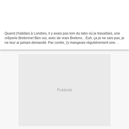
Quand j'habitais à Londres, il y avais pas loin du labo où je travaillais, une
crêperie Bretonne! Ben oui, avec de vrais Bretons... Euh, ça je ne sais pas, je
ne leur ai jamais demandé. Par contre, j'y mangeais régulièrement une
galette aux champignons...
Publicité