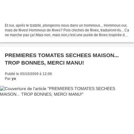
Et oui, après le tzatziki, plongeons nous dans un hommous... Hommous oui,
mais de fèves! Hommous de fèves? Pois chiches de fèves, traduiront-ils... Ca
ne marche pas ça! Mais non, mais non,c'est une purée de fèves inspirée du
hommous, comme j'avais fait...
PREMIERES TOMATES SECHEES MAISON...
TROP BONNES, MERCI MANU!
Publié le 05/10/2009 à 12:06
Par
yo