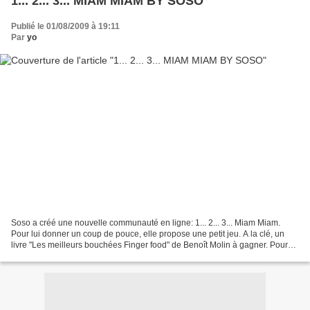
1... 2... 3... MIAM MIAM BY SOSO
Publié le 01/08/2009 à 19:11
Par
yo
Soso a créé une nouvelle communauté en ligne: 1... 2... 3... Miam Miam.
Pour lui donner un coup de pouce, elle propose une petit jeu. A la clé, un
livre "Les meilleurs bouchées Finger food" de Benoît Molin à gagner. Pour
participer et offrir votre coup...