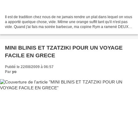
Il est de tradition chez nous de ne jamais rendre un plat dans lequel on vous
a apporté quelque chose, vide. Même une orange suffit tant qu'il n'est pas
vide. Quand j'ai fais ma soirée barbecue, ma copine Rym a ramené DEUX
plats: une salade et un dessert......
MINI BLINIS ET TZATZIKI POUR UN VOYAGE
FACILE EN GRECE
Publié le 22/08/2009 à 06:57
Par
yo