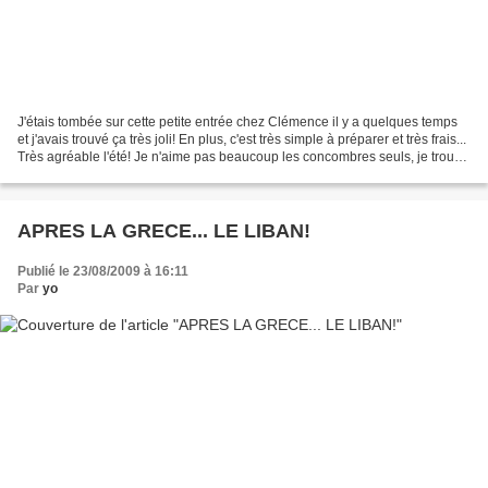
J'étais tombée sur cette petite entrée chez Clémence il y a quelques temps
et j'avais trouvé ça très joli! En plus, c'est très simple à préparer et très frais...
Très agréable l'été! Je n'aime pas beaucoup les concombres seuls, je trouve
que c'est un...
APRES LA GRECE... LE LIBAN!
Publié le 23/08/2009 à 16:11
Par
yo