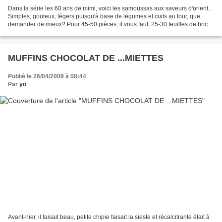
Dans la série les 60 ans de mimi, voici les samoussas aux saveurs d'orient...
Simples, gouteux, légers puisqu'à base de légumes et cuits au four, que
demander de mieux? Pour 45-50 pièces, il vous faut, 25-30 feuilles de brick
6 carottes moyennes 500g...
MUFFINS CHOCOLAT DE ...MIETTES
Publié le 26/04/2009 à 08:44
Par
yo
Avant-hier, il faisait beau, petite chipie faisait la sieste et récalcitrante était à