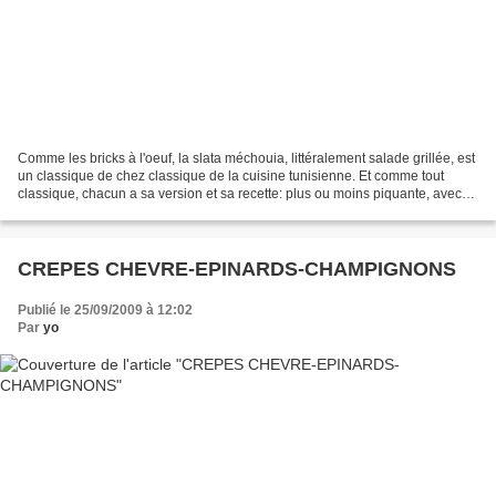
Comme les bricks à l'oeuf, la slata méchouia, littéralement salade grillée, est
un classique de chez classique de la cuisine tunisienne. Et comme tout
classique, chacun a sa version et sa recette: plus ou moins piquante, avec
ou sans épices, avec ou sans...
CREPES CHEVRE-EPINARDS-CHAMPIGNONS
Publié le 25/09/2009 à 12:02
Par
yo